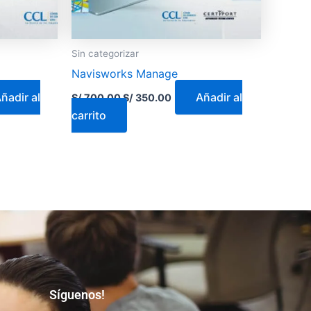
Sin categorizar
Navisworks Manage
ñadir al
Añadir al
S/
700.00
S/
350.00
carrito
Síguenos!