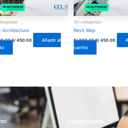
ategorizar
Sin categorizar
t Architecture
Revit Mep
Añadir al
A
0.00
S/
450.00
S/
900.00
S/
450.00
ito
carrito
cto
Enlaces Rápidos