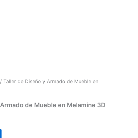
ecio
ual
 350.00.
/ Taller de Diseño y Armado de Mueble en
 y Armado de Mueble en Melamine 3D