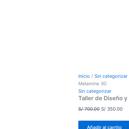
Taller
El
El
de
precio
pr
Diseño
original
act
y
Armado
era:
es:
de
S/ 700.00.
S/
Mueble
en
Melamine
3D
cantidad
Inicio
/
Sin categorizar
Melamine 3D
Sin categorizar
Taller de Diseño
S/
700.00
S/
350.00
Añadir al carrito