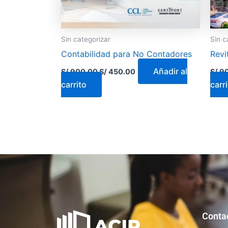
Sin categorizar
Sin c
Contabilidad para No Contadores
Revi
Añadir al
S/
900.00
S/
450.00
S/
90
carrito
carr
Conta