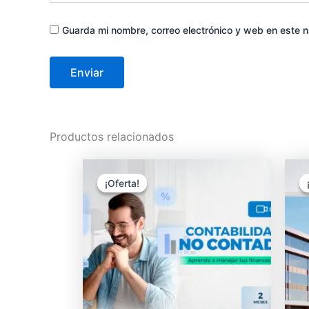
Guarda mi nombre, correo electrónico y web en este 
Productos relacionados
El
El
precio
precio
¡Oferta!
¡Oferta!
original
actual
era:
es:
S/ 900.00.
S/ 450.00.