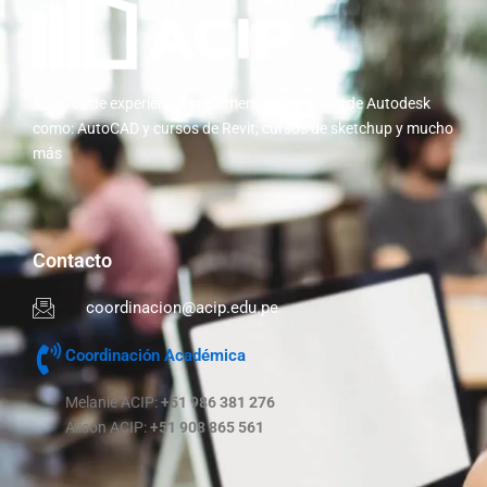
10 años de experiencia implementando cursos de Autodesk
como: AutoCAD y cursos de Revit; cursos de sketchup y mucho
más
Contacto
coordinacion@acip.edu.pe
Coordinación Académica
Melanie ACIP:
+51 986 381 276
Alison ACIP:
+51 908 865 561