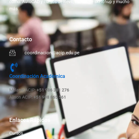
como: AutoCAD y cursos de Revit; cursos de sketchup y mucho
más
Contacto
coordinacion@acip.edu.pe
Coordinación Académica
Melanie ACIP:
+51 986 381 276
Alison ACIP:
+51 908 865 561
Enlaces Rápidos
Cursos