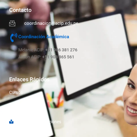
Contacto
coordinacion@acip.edu.pe
Coordinación Académica
Melanie ACIP:
+51 986 381 276
Alison ACIP:
+51 908 865 561
Enlaces Rápidos
Cursos
Nosotros
Libro de Reclamaciones