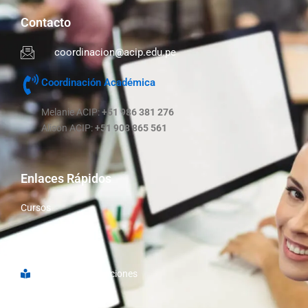
Contacto
coordinacion@acip.edu.pe
Coordinación Académica
Melanie ACIP:
+51 986 381 276
Alison ACIP:
+51 908 865 561
Enlaces Rápidos
Cursos
Nosotros
Libro de Reclamaciones