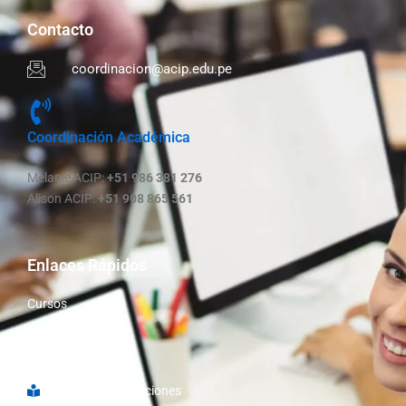
Contacto
coordinacion@acip.edu.pe
Coordinación Académica
Melanie ACIP:
+51 986 381 276
Alison ACIP:
+51 908 865 561
Enlaces Rápidos
Cursos
Nosotros
Libro de Reclamaciones