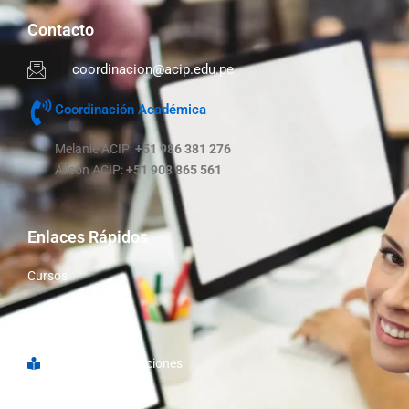
Contacto
coordinacion@acip.edu.pe
Coordinación Académica
Melanie ACIP:
+51 986 381 276
Alison ACIP:
+51 908 865 561
Enlaces Rápidos
Cursos
Nosotros
Libro de Reclamaciones