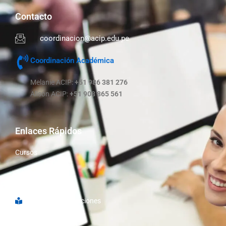
Contacto
coordinacion@acip.edu.pe
Coordinación Académica
Melanie ACIP:
+51 986 381 276
Alison ACIP:
+51 908 865 561
Enlaces Rápidos
Cursos
Nosotros
Libro de Reclamaciones