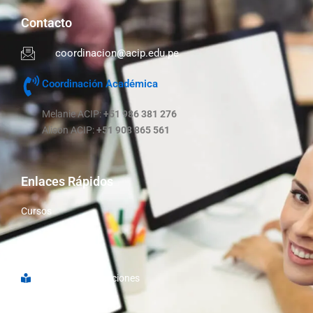
Contacto
coordinacion@acip.edu.pe
Coordinación Académica
Melanie ACIP:
+51 986 381 276
Alison ACIP:
+51 908 865 561
Enlaces Rápidos
Cursos
Nosotros
Libro de Reclamaciones