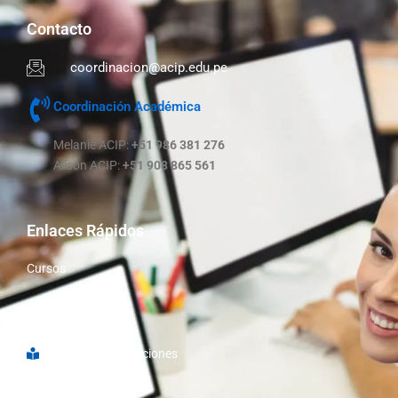
Contacto
coordinacion@acip.edu.pe
Coordinación Académica
Melanie ACIP:
+51 986 381 276
Alison ACIP:
+51 908 865 561
Enlaces Rápidos
Cursos
Nosotros
Libro de Reclamaciones