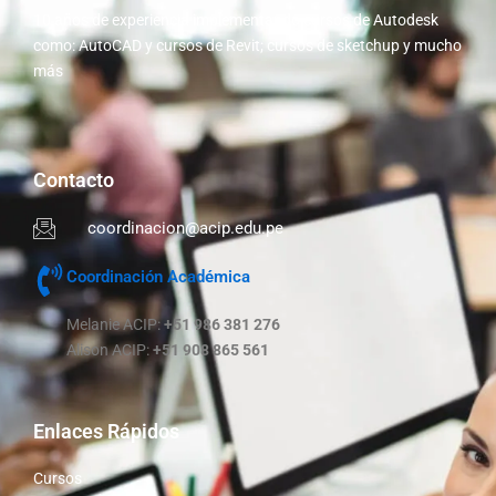
10 años de experiencia implementando cursos de Autodesk
como: AutoCAD y cursos de Revit; cursos de sketchup y mucho
más
Contacto
coordinacion@acip.edu.pe
Coordinación Académica
Melanie ACIP:
+51 986 381 276
Alison ACIP:
+51 908 865 561
Enlaces Rápidos
Cursos