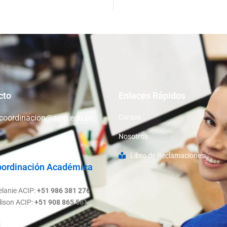
cto
Enlaces Rápidos
coordinacion@acip.edu.pe
Cursos
Nosotros
Libro de Reclamaciones
ordinación Académica
lanie ACIP:
+51 986 381 276
lison ACIP:
+51 908 865 561