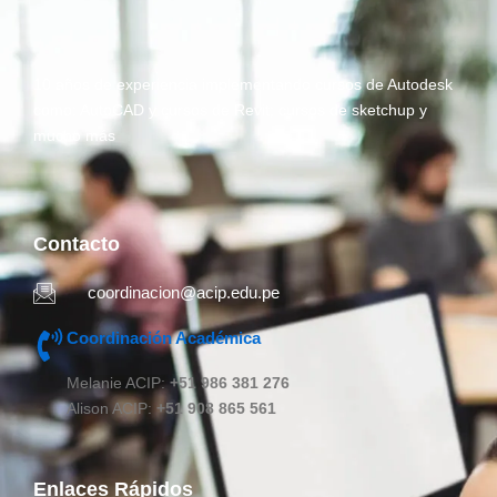
10 años de experiencia implementando cursos de Autodesk
como: AutoCAD y cursos de Revit; cursos de sketchup y
mucho más
Contacto
coordinacion@acip.edu.pe
Coordinación Académica
Melanie ACIP:
+51 986 381 276
Alison ACIP:
+51 908 865 561
Enlaces Rápidos