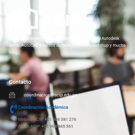
10 años de experiencia implementando cursos de Autodesk
como: AutoCAD y cursos de Revit; cursos de sketchup y mucho
más
Contacto
coordinacion@acip.edu.pe
Coordinación Académica
Melanie ACIP:
+51 986 381 276
Alison ACIP:
+51 908 865 561