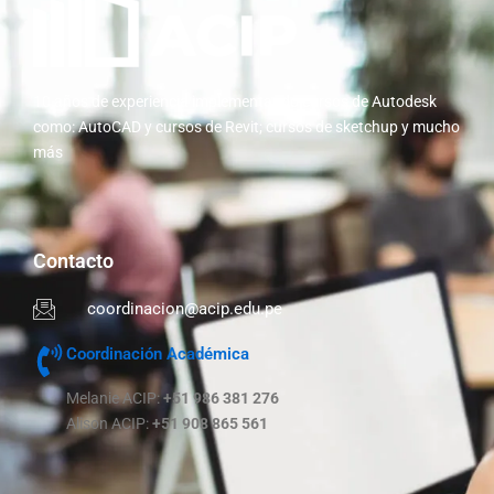
10 años de experiencia implementando cursos de Autodesk
como: AutoCAD y cursos de Revit; cursos de sketchup y mucho
más
Contacto
coordinacion@acip.edu.pe
Coordinación Académica
Melanie ACIP:
+51 986 381 276
Alison ACIP:
+51 908 865 561