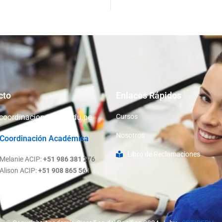
cto
Enlaces Rápidos
coordinacion@acip.edu.pe
Cursos
Nosotros
Coordinación Académica
Libro de Reclamaciones
Melanie ACIP:
+51 986 381 276
Alison ACIP:
+51 908 865 561