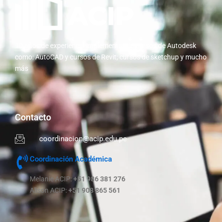
10 años de experiencia implementando cursos de Autodesk
como: AutoCAD y cursos de Revit; cursos de sketchup y mucho
más
Contacto
coordinacion@acip.edu.pe
Coordinación Académica
Melanie ACIP:
+51 986 381 276
Alison ACIP:
+51 908 865 561