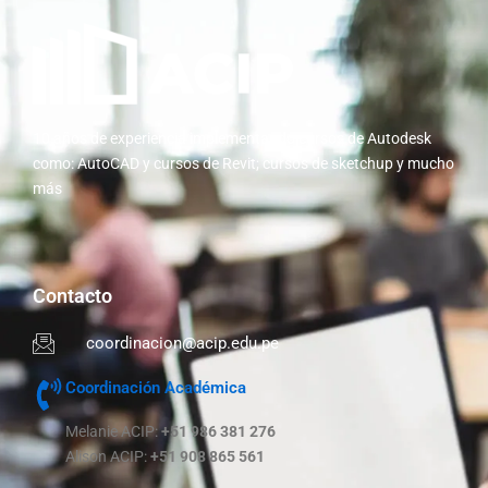
10 años de experiencia implementando cursos de Autodesk
como: AutoCAD y cursos de Revit; cursos de sketchup y mucho
más
Contacto
coordinacion@acip.edu.pe
Coordinación Académica
Melanie ACIP:
+51 986 381 276
Alison ACIP:
+51 908 865 561