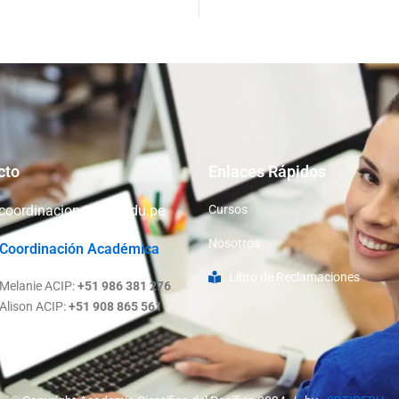
cto
Enlaces Rápidos
coordinacion@acip.edu.pe
Cursos
Nosotros
Coordinación Académica
Libro de Reclamaciones
Melanie ACIP:
+51 986 381 276
Alison ACIP:
+51 908 865 561