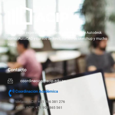
10 años de experiencia implementando cursos de Autodesk
como: AutoCAD y cursos de Revit; cursos de sketchup y mucho
más
Contacto
coordinacion@acip.edu.pe
Coordinación Académica
Melanie ACIP:
+51 986 381 276
Alison ACIP:
+51 908 865 561