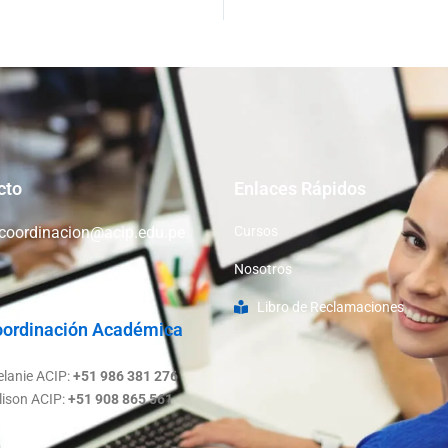
cto
Enlaces Rápidos
coordinacion@acip.edu.pe
Cursos
Nosotros
Libro de Reclamaciones
ordinación Académica
lanie ACIP:
+51 986 381 276
lison ACIP:
+51 908 865 561