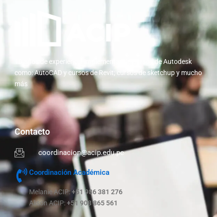
10 años de experiencia implementando cursos de Autodesk
como: AutoCAD y cursos de Revit; cursos de sketchup y mucho
más
Contacto
coordinacion@acip.edu.pe
Coordinación Académica
Melanie ACIP:
+51 986 381 276
Alison ACIP:
+51 908 865 561