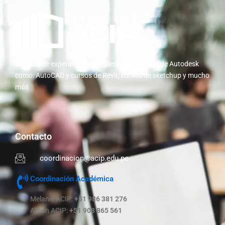
10 años de experiencia implementando cursos de Autodesk
como: AutoCAD y cursos de Revit; cursos de sketchup y mucho
más
Contacto
coordinacion@acip.edu.pe
Coordinación Académica
Melanie ACIP:
+51 986 381 276
Alison ACIP:
+51 908 865 561