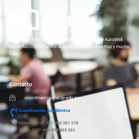
10 años de experiencia implementando cursos de Autodesk
como: AutoCAD y cursos de Revit; cursos de sketchup y mucho
más
Contacto
coordinacion@acip.edu.pe
Coordinación Académica
Melanie ACIP:
+51 986 381 276
Alison ACIP:
+51 908 865 561