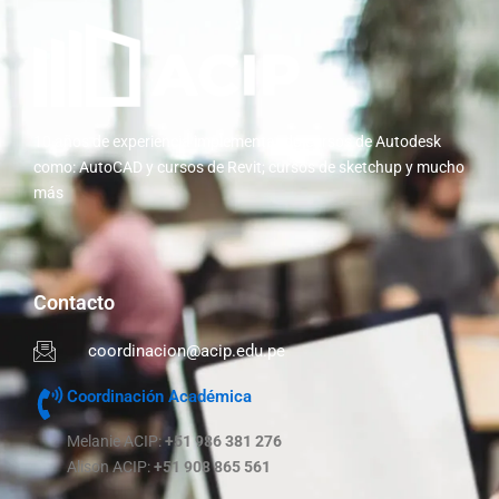
10 años de experiencia implementando cursos de Autodesk
como: AutoCAD y cursos de Revit; cursos de sketchup y mucho
más
Contacto
coordinacion@acip.edu.pe
Coordinación Académica
Melanie ACIP:
+51 986 381 276
Alison ACIP:
+51 908 865 561