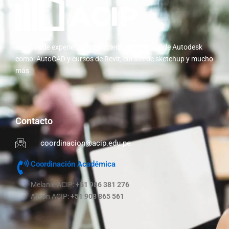
10 años de experiencia implementando cursos de Autodesk
como: AutoCAD y cursos de Revit; cursos de sketchup y mucho
más
Contacto
coordinacion@acip.edu.pe
Coordinación Académica
Melanie ACIP:
+51 986 381 276
Alison ACIP:
+51 908 865 561