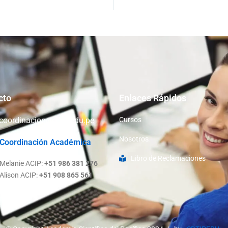
cto
Enlaces Rápidos
coordinacion@acip.edu.pe
Cursos
Nosotros
Coordinación Académica
Libro de Reclamaciones
Melanie ACIP:
+51 986 381 276
Alison ACIP:
+51 908 865 561