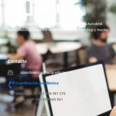
10 años de experiencia implementando cursos de Autodesk
como: AutoCAD y cursos de Revit; cursos de sketchup y mucho
más
Contacto
coordinacion@acip.edu.pe
Coordinación Académica
Melanie ACIP:
+51 986 381 276
Alison ACIP:
+51 908 865 561