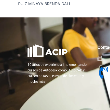
RUIZ MINAYA BRENDA DALI
Conta
10 años de experiencia implementando
cursos de Autodesk como: AutoCAD y
cursos de Revit; cursos de sketchup y
mucho más