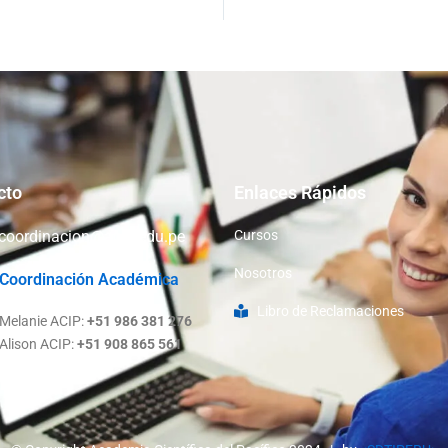
cto
Enlaces Rápidos
coordinacion@acip.edu.pe
Cursos
Nosotros
Coordinación Académica
Libro de Reclamaciones
Melanie ACIP:
+51 986 381 276
Alison ACIP:
+51 908 865 561