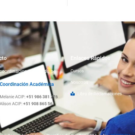
cto
Enlaces Rápidos
coordinacion@acip.edu.pe
Cursos
Nosotros
Coordinación Académica
Libro de Reclamaciones
Melanie ACIP:
+51 986 381 276
Alison ACIP:
+51 908 865 561